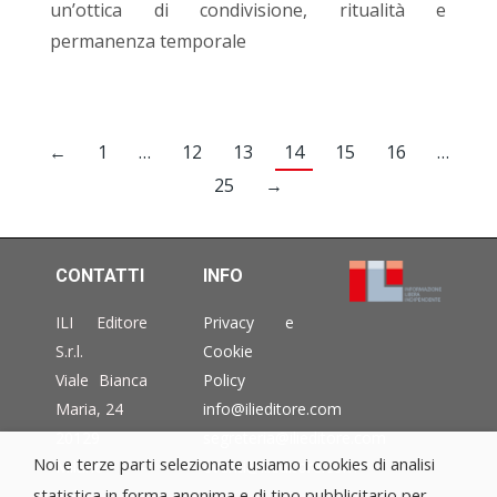
un’ottica di condivisione, ritualità e
permanenza temporale
←
1
…
12
13
14
15
16
…
25
→
CONTATTI
INFO
ILI Editore
Privacy e
S.r.l.
Cookie
Viale Bianca
Policy
Maria, 24
info@ilieditore.com
20129
segreteria@ilieditore.com
Noi e terze parti selezionate usiamo i cookies di analisi
Milano –
eventi@ilieditore.com
statistica in forma anonima e di tipo pubblicitario per
Italia