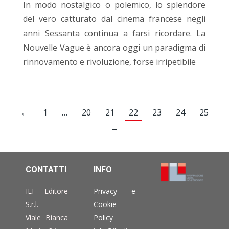
In modo nostalgico o polemico, lo splendore
del vero catturato dal cinema francese negli
anni Sessanta continua a farsi ricordare. La
Nouvelle Vague è ancora oggi un paradigma di
rinnovamento e rivoluzione, forse irripetibile
←
1
…
20
21
22
23
24
25
→
CONTATTI
INFO
ILI Editore
Privacy e
S.r.l.
Cookie
Viale Bianca
Policy