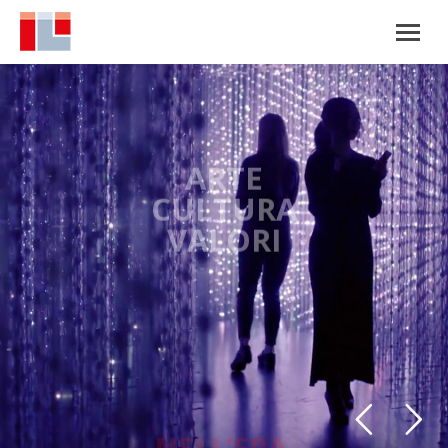
ARTE
CULTURA
VALORI
NELL'ERA
DIGITALE