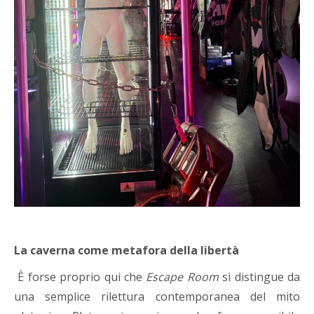
La caverna come metafora della libertà
È forse proprio qui che
Escape Room
si distingue da
una semplice rilettura contemporanea del mito