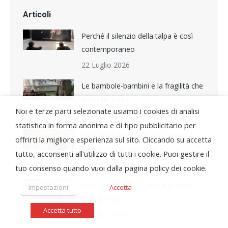
Articoli
Perché il silenzio della talpa è così
contemporaneo
22 Luglio 2026
Le bambole-bambini e la fragilità che
ci rende umani
Noi e terze parti selezionate usiamo i cookies di analisi
17 Luglio 2026
statistica in forma anonima e di tipo pubblicitario per
PREDRAG DJAKOVIĆ Può esistere
offrirti la migliore esperienza sul sito. Cliccando su accetta
libertà senza memoria?
tutto, acconsenti all'utilizzo di tutti i cookie. Puoi gestire il
13 Luglio 2026
tuo consenso quando vuoi dalla pagina policy dei cookie.
LIQUID TONGUES Oltre il primato
Impostazioni
Accetta
della parola
Accetta tutto
7 Luglio 2026