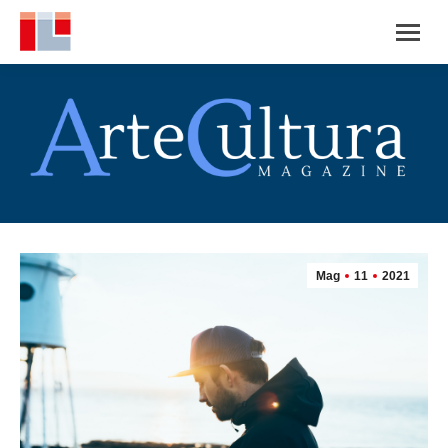
Mag
11
2021