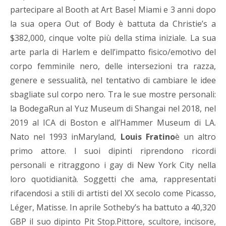
partecipare al Booth at Art Basel Miami e 3 anni dopo
la sua opera Out of Body è battuta da Christie’s a
$382,000, cinque volte più della stima iniziale. La sua
arte parla di Harlem e dell’impatto fisico/emotivo del
corpo femminile nero, delle intersezioni tra razza,
genere e sessualità, nel tentativo di cambiare le idee
sbagliate sul corpo nero. Tra le sue mostre personali:
la BodegaRun al Yuz Museum di Shangai nel 2018, nel
2019 al ICA di Boston e all’Hammer Museum di LA.
Nato nel 1993 inMaryland,
Louis Fratino
è un altro
primo attore. I suoi dipinti riprendono ricordi
personali e ritraggono i gay di New York City nella
loro quotidianità. Soggetti che ama, rappresentati
rifacendosi a stili di artisti del XX secolo come Picasso,
Léger, Matisse. In aprile Sotheby’s ha battuto a 40,320
GBP il suo dipinto Pit Stop.Pittore, scultore, incisore,