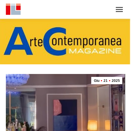
Giu
21
2025