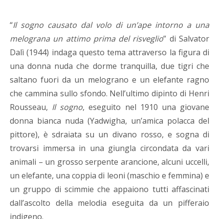
“
Il sogno causato dal volo di un’ape intorno a una
melograna un attimo prima del risveglio
” di Salvator
Dalì (1944) indaga questo tema attraverso la figura di
una donna nuda che dorme tranquilla, due tigri che
saltano fuori da un melograno e un elefante ragno
che cammina sullo sfondo. Nell’ultimo dipinto di Henri
Rousseau,
Il sogno
, eseguito nel 1910 una giovane
donna bianca nuda (Yadwigha, un’amica polacca del
pittore), è sdraiata su un divano rosso, e sogna di
trovarsi immersa in una giungla circondata da vari
animali – un grosso serpente arancione, alcuni uccelli,
un elefante, una coppia di leoni (maschio e femmina) e
un gruppo di scimmie che appaiono tutti affascinati
dall’ascolto della melodia eseguita da un pifferaio
indigeno.