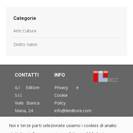
Categorie
Arte Cultura
Diritto Valori
CONTATTI
INFO
ILI Editore
Privacy e
S.r.l.
Cookie
Viale Bianca
Policy
Maria, 24
info@ilieditore.com
20129
segreteria@ilieditore.com
Noi e terze parti selezionate usiamo i cookies di analisi
Milano –
eventi@ilieditore.com