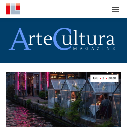
Giu
2
2020