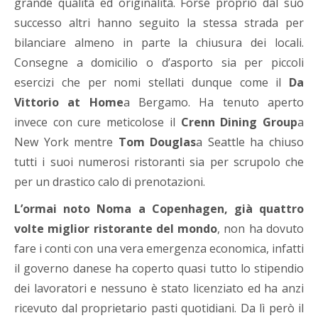
grande qualità ed originalità. Forse proprio dal suo
successo altri hanno seguito la stessa strada per
bilanciare almeno in parte la chiusura dei locali.
Consegne a domicilio o d’asporto sia per piccoli
esercizi che per nomi stellati dunque come il
Da
Vittorio at Home
a Bergamo. Ha tenuto aperto
invece con cure meticolose il
Crenn Dining Group
a
New York mentre
Tom Douglas
a Seattle ha chiuso
tutti i suoi numerosi ristoranti sia per scrupolo che
per un drastico calo di prenotazioni.
L’ormai noto Noma a Copenhagen, già quattro
volte miglior ristorante del mondo
, non ha dovuto
fare i conti con una vera emergenza economica, infatti
il governo danese ha coperto quasi tutto lo stipendio
dei lavoratori e nessuno è stato licenziato ed ha anzi
ricevuto dal proprietario pasti quotidiani. Da lì però il