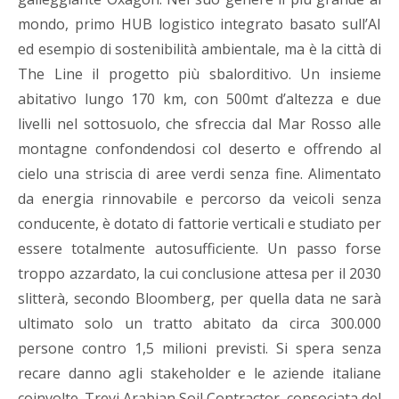
mondo,
primo HUB logistico integrato
basato sull’AI
ed esempio di sostenibilità ambientale
, ma è la città di
The Line i
l progetto più sbalorditivo.
Un insieme
abitativo lungo 170 km, con
500mt d’altezza e due
livelli nel sottosuolo,
che sfreccia dal Mar Rosso alle
montagne confondendosi col deserto
e offrendo al
cielo una striscia di aree verdi senza fine. A
limentato
da energia rinnovabile e percorso da veicoli senza
conducente, è dotato di
fattorie verticali e studiato per
essere totalmente autosufficiente.
Un passo forse
troppo azzardato, la cui conclusione attesa per il 2030
slitterà, secondo Bloomberg, per quella data ne sarà
ultimato solo un tratto abitato da circa 300.000
persone contro 1,5 milioni previsti. Si spera senza
recare danno agli stakeholder e le aziende italiane
coinvolte.
Trevi Arabian Soil Contractor
,
consociata del