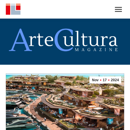
Nov
17
2024