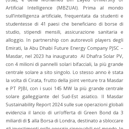
Artificial Intelligence (MBZUAI). Prima al mondo
sull’intelligenza artificiale, frequentata da studenti e
studentesse di 41 paesi che beneficiano di borse di
studio, stipendi mensili, assicurazione sanitaria e
alloggio.
In partnership con autorevoli players degli
Emirati, la
Abu Dhabi Future Energy Company PJSC –
Masdar, nel 2023
ha inaugurato
Al Dhafra Solar PV,
con 4 milioni di pannelli solari bifacciali, la più grande
centrale solare a sito singolo. Lo stesso anno è stata
la volta di Cirata, frutto della joint venture tra Masdar
e PT PJBI, con i suoi 145 MW la più grande centrale
solare galleggiante del Sud-Est asiatico.
Il Masdar
Sustainability Report 2024 sulle sue operazioni globali
evidenzia il lancio di un’offerta di Green Bond da 3
miliardi di $ alla Borsa di Londra, destinato a sbloccare
gli investimenti nelle energie rinnovabili nel mondo.
In