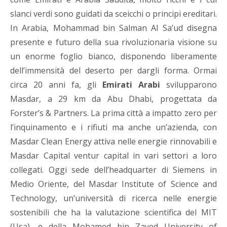
slanci verdi sono guidati
da sceicchi o
principi ereditari.
In Arabia,
Mohammad bin Salman Al Sa’ud
disegna
presente e futuro della sua rivoluzionaria visione su
un enorme foglio bianco
,
disponendo liberamente
dell’immensità del deserto per dargli forma. Ormai
circa 20 anni fa, gli
Emirati Arabi
svilupparono
Masdar, a
29 km da
Abu Dhabi,
progettata da
Forster’s & Partners. La prima città a impatto zero per
l’inquinamento e i rifiuti ma anche un’azienda, con
Masdar Clean Energy attiva nelle energie rinnovabili e
Masdar Capital ventur capital in vari settori a loro
collegati.
Oggi sede dell’headquarter di Siemens in
Medio Oriente, del
Masdar Institute
of Science and
Technology, un’università di ricerca nelle energie
sostenibili che ha la valutazione scientifica del MIT
(Usa), e del
la Mohamed bin Zayed University of