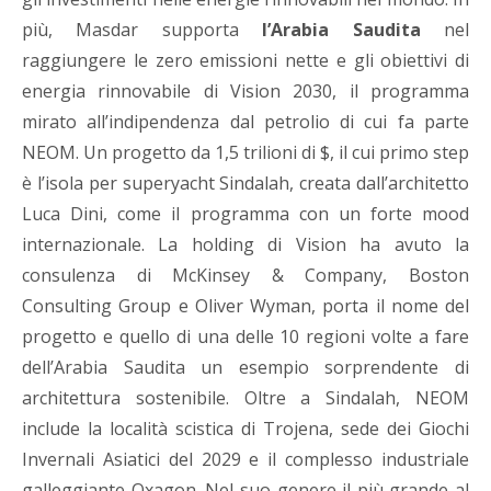
più, Masdar supporta
l’Arabia Saudita
nel
raggiungere le zero emissioni nette e gli obiettivi di
energia rinnovabile di Vision 2030, il programma
mirato all’indipendenza dal petrolio di cui fa parte
NEOM.
Un progetto da 1,5 trilioni di $,
il cui primo step
è l’isola per superyacht Sindalah, creata dall’architetto
Luca Dini, come il programma con un forte mood
internazionale. L
a holding di Vision ha avuto la
consulenza di
McKinsey & Company, Boston
Consulting Group e Oliver Wyman
, porta il nome del
progetto e quello
di una delle 10 regioni volte a fare
dell’Arabia Saudita un esempio sorprendente di
architettura sostenibile
. Oltre a Sindalah, NEOM
include la località scistica di Trojena,
sede
de
i
Giochi
Invernali Asiatici del 2029
e il
complesso industriale
galleggiante
Oxagon. Nel suo genere il più grande al