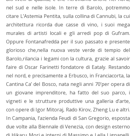
nel sud e nelle isole. In terre di Barolo, potremmo
citare L’Astemia Pentita, sulla collina di Cannubi, la cui
architettura ricorda due casse di vino, i suoi mega
murales di artisti locali e gli arredi pop di Gufram.
Oppure Fontanafredda per il suo passato e presente
glorioso che,nella nuova veste verde di tempio del
Barolo,rilancia i legami con la cultura, grazie al savoir
faire di Oscar Farinetti fondatore di Eataly. Restando
nel nord, e precisamente a Erbusco, in Franciacorta, la
Cantina Ca’ del Bosco, nata negli anni 70’per opera di
un giovane imprenditore, ha fatto del suo parco, i
vigneti e le strutture produttive una galleria d’arte,
con opere di Igor Mitoraj, Rado Kirov, Zheng Lu e altri.
In Campania, l’azienda Feudi di San Gregorio, esposta
due volte alla Biennale di Venezia, con design esterno
di Hikaru Mori e interni di Massimo e Lella Lignanelli.