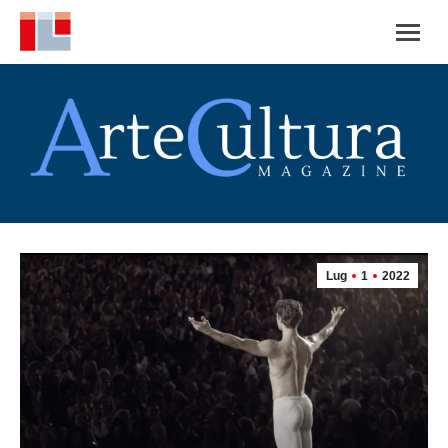
Lug
1
2022