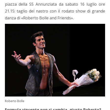
piazza della SS Annunziata da sabato 16 luglio ore
21.15: taglio del nastro con il rodato show di grande
danza di «Roberto Bolle and Friends».
Roberto Bolle
Formula vincente non si cambia, giusto Roberto?