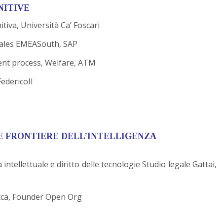
NITIVE
tiva, Università Ca’ Foscari
esales EMEASouth, SAP
ent process, Welfare, ATM
FedericoII
E FRONTIERE DELL’INTELLIGENZA
ntellettuale e diritto delle tecnologie Studio legale Gattai,
occa, Founder Open Org