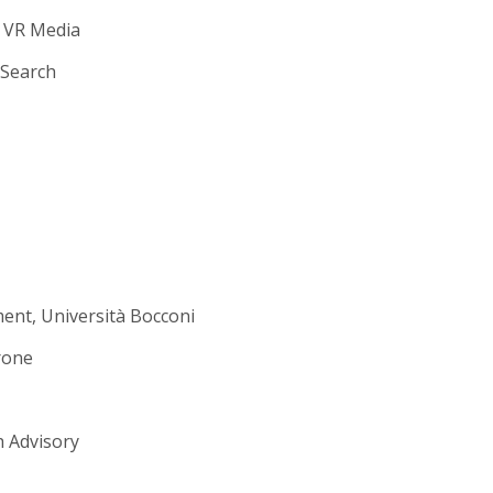
, VR Media
 Search
nt, Università Bocconi
rone
h Advisory