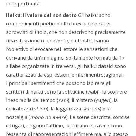
in opportunità.
Haiku: il valore del non detto
Gli haiku sono
componimenti poetici molto brevi ed evocativi,
sprovvisti di titolo, che non descrivono precisamente
una situazione o un evento; piuttosto, hanno
l’obiettivo di evocare nel lettore le sensazioni che
derivano da un’immagine. Solitamente formati da 17
sillabe organizzate in tre versi, gli haiku classici sono
caratterizzati da espressioni e riferimenti stagionali.
I principali sentimenti che possono ispirare gli
scrittori di haiku sono la solitudine (wabi), lo scorrere
inesorabile del tempo (
sabi
), il mistero (yuge
n
), la
delicatezza (
shiori
), la leggerezza (
karumi
) e la
nostalgia (
mono no aware
). Le scene descritte, concise
e fugaci, colgono l’attimo, catturano e trasmettono
l’essenza di rappresentazioni effimere ma, allo stesso