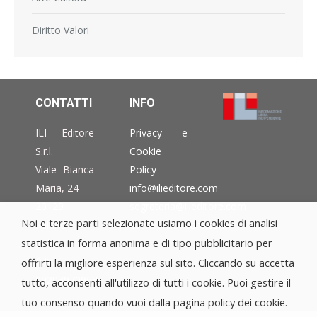
Diritto Valori
CONTATTI
INFO
ILI Editore
Privacy e
S.r.l.
Cookie
Viale Bianca
Policy
Maria, 24
info@ilieditore.com
20129
segreteria@ilieditore.com
Noi e terze parti selezionate usiamo i cookies di analisi
Milano –
eventi@ilieditore.com
statistica in forma anonima e di tipo pubblicitario per
Italia
P.IVA
offrirti la migliore esperienza sul sito. Cliccando su accetta
09203970968
tutto, acconsenti all'utilizzo di tutti i cookie. Puoi gestire il
tuo consenso quando vuoi dalla pagina policy dei cookie.