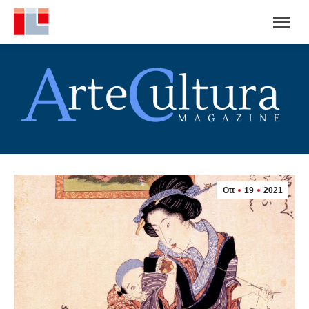
Ott
19
2021