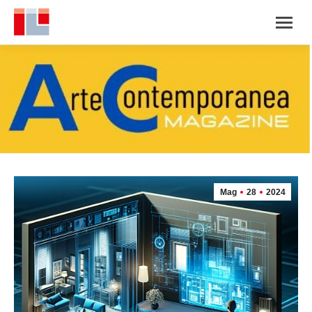
Mag
28
2024