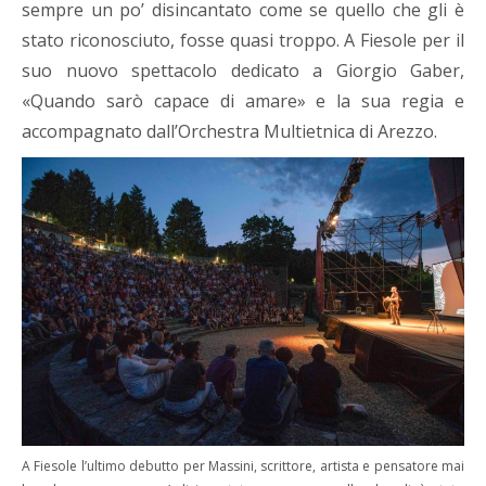
sempre un po’ disincantato come se quello che gli è
stato riconosciuto, fosse quasi troppo. A Fiesole per il
suo nuovo spettacolo dedicato a Giorgio Gaber,
«Quando sarò capace di amare» e la sua regia e
accompagnato dall’Orchestra Multietnica di Arezzo.
A Fiesole l’ultimo debutto per Massini, scrittore, artista e pensatore mai